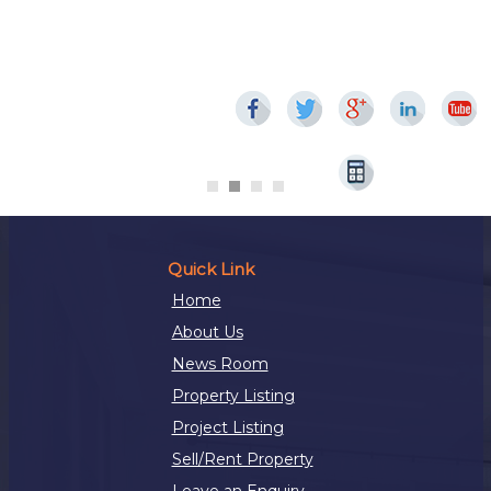
Quick Link
Home
About Us
News Room
Property Listing
Project Listing
Sell/Rent Property