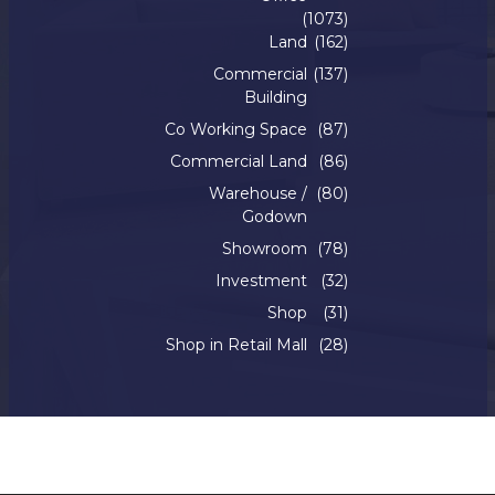
(1073)
Land
(162)
Commercial
(137)
Building
Co Working Space
(87)
Commercial Land
(86)
Warehouse /
(80)
Godown
Showroom
(78)
Investment
(32)
Shop
(31)
Shop in Retail Mall
(28)
Copyright © 2022. Silverline Realty. All Rights Reserved