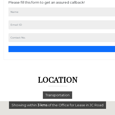
Please fill this form to get an assured callback!
LOCATION
Transportation
Showing within
3
kms
of the Office for Lease in JC Road