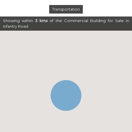
Transportation
Showing within
3
kms
of the Commercial Building for Sale in
Infantry Road