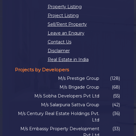
Property Listing
Project Listing
Sell/Rent Property
Leave an Enquiry
Contact Us
Disclaimer
Real Estate in India
Projects by Developers
M/s Prestige Group
(128)
M/s Brigade Group
(68)
M/s Sobha Developers Pvt Ltd
(55)
M/s Salarpuria Sattva Group
(42)
M/s Century Real Estate Holdings Pvt.
(36)
Ltd
M/s Embassy Property Development
(33)
Pvt Ltd