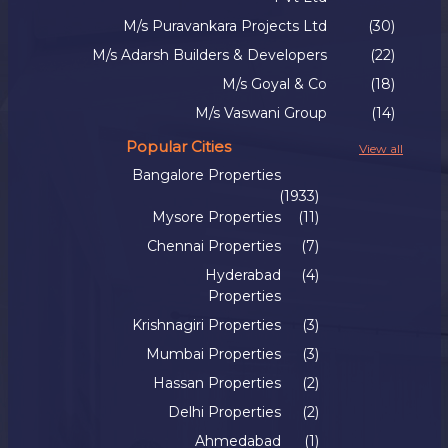
M/s Puravankara Projects Ltd
(30)
M/s Adarsh Builders & Developers
(22)
M/s Goyal & Co
(18)
M/s Vaswani Group
(14)
Popular Cities
View all
Bangalore Properties
(1933)
Mysore Properties
(11)
Chennai Properties
(7)
Hyderabad
(4)
Properties
Krishnagiri Properties
(3)
Mumbai Properties
(3)
Hassan Properties
(2)
Delhi Properties
(2)
Ahmedabad
(1)