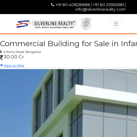
+91 80 40828888 / +91 80 25592881 |
info@silverlinerealty.com
Commercial Building for Sale in Inf
Infantry Road,
Bangalore
30.00 Cr
View on Map